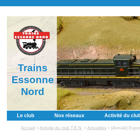
Trains
Essonne
Nord
Le club
Nos réseaux
Activité du clu
Accueil
>
Activité du club T.E.N.
>
Actualités
>
[Annulé] Expos