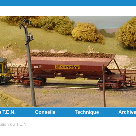
b T.E.N.
Conseils
Technique
Archiv
ition du T.E.N