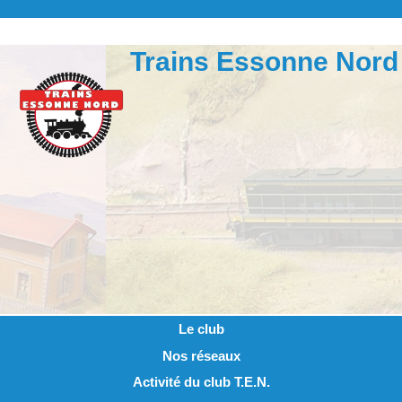
Trains Essonne Nord
Le club
Nos réseaux
Activité du club T.E.N.