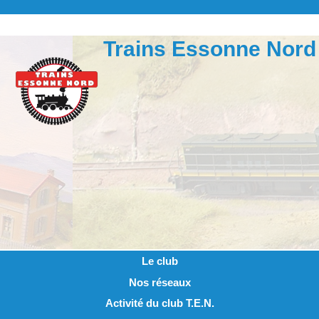
Trains Essonne Nord
Le club
Nos réseaux
Activité du club T.E.N.