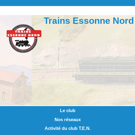
Trains Essonne Nord
Le club
Nos réseaux
Activité du club T.E.N.