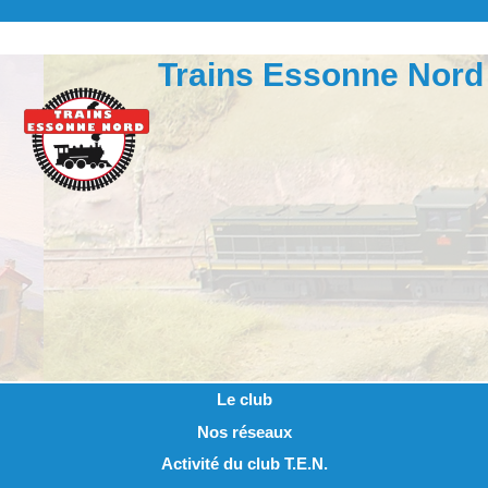
Trains Essonne Nord
Le club
Nos réseaux
Activité du club T.E.N.