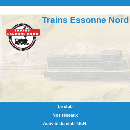
Trains Essonne Nord
Le club
Nos réseaux
Activité du club T.E.N.